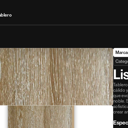
ablero
Marca
Catego
Li
Tablero
cálido 
que evo
noble. 
sofisti
crear 
Espec