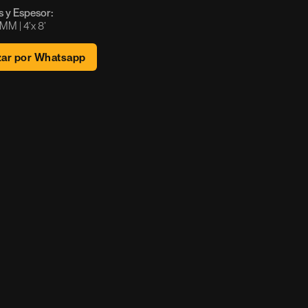
 y Espesor:
M | 4’x 8’ 
zar por Whatsapp