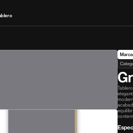
ablero
Marca
Catego
Gr
Tablero
elegant
moderni
acabado
equilib
contemp
Espec