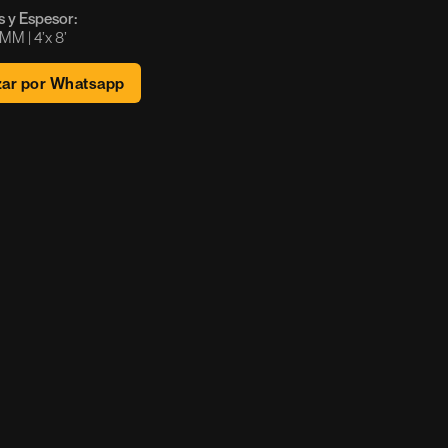
 y Espesor:
M | 4’x 8’ 
zar por Whatsapp