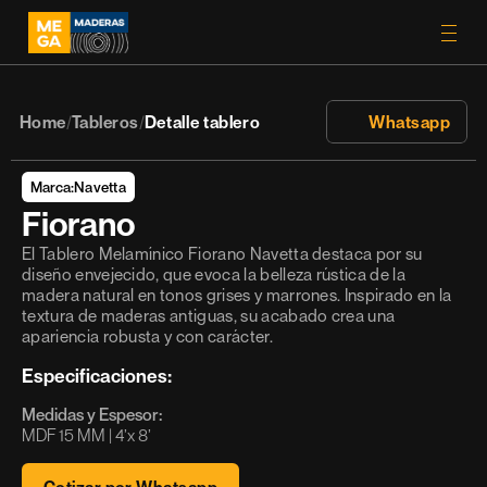
Home
Tableros
Detalle tablero
 Whatsapp
/
/
Marca:
Navetta
Fiorano
El Tablero Melamínico Fiorano Navetta destaca por su 
diseño envejecido, que evoca la belleza rústica de la 
madera natural en tonos grises y marrones. Inspirado en la 
textura de maderas antiguas, su acabado crea una 
apariencia robusta y con carácter.
Especificaciones:
Medidas y Espesor:
MDF 15 MM | 4’x 8’ 
Cotizar por Whatsapp