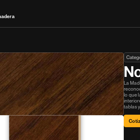
madera
Catego
No
La Made
reconoc
lo que 
interio
tablas 
Coti