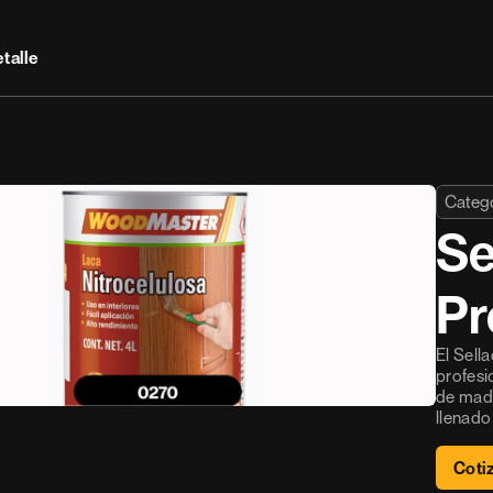
talle
Catego
Se
Pr
El Sell
profesi
de made
llenado
Coti