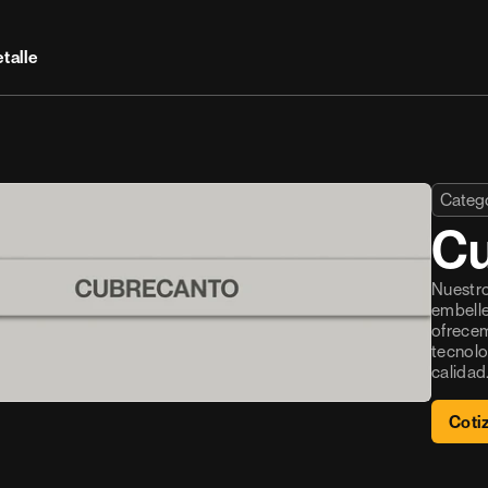
talle
Catego
Cu
Nuestro
embelle
ofrecem
tecnolo
calidad
Coti